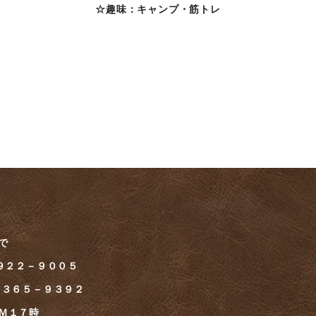
☆趣味：キャンプ・筋トレ
で
-９２２－９００５
７３６５－９３９２
～ＰＭ１７時