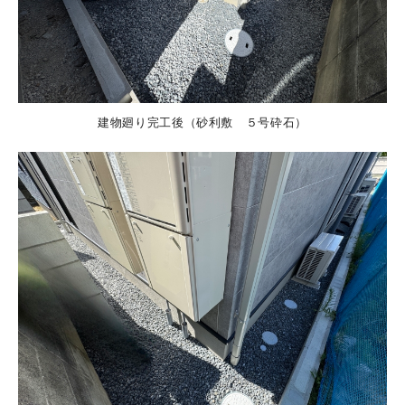
建物廻り完工後（砂利敷 ５号砕石）