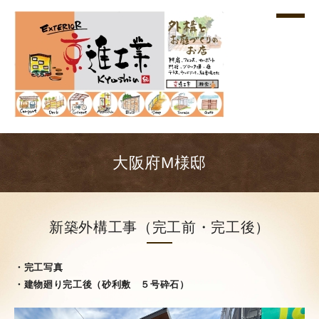
大阪府M様邸
新築外構工事（完工前・完工後）
・完工写真
・建物廻り完工後（砂利敷 ５号砕石）